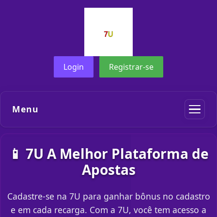
Login
Registrar-se
Menu
📱 7U A Melhor Plataforma de
Apostas
Cadastre-se na 7U para ganhar bônus no cadastro
e em cada recarga. Com a 7U, você tem acesso a