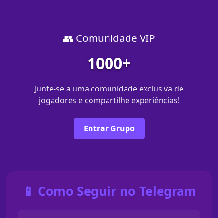
👥 Comunidade VIP
1000+
Junte-se a uma comunidade exclusiva de
jogadores e compartilhe experiências!
Entrar Grupo
📱 Como Seguir no Telegram