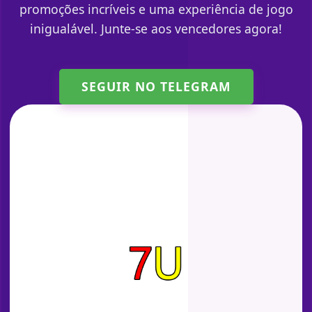
promoções incríveis e uma experiência de jogo
inigualável. Junte-se aos vencedores agora!
SEGUIR NO TELEGRAM