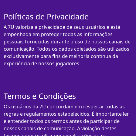
Políticas de Privacidade
A 7U valoriza a privacidade de seus usuários e está
empenhada em proteger todas as informações
pessoais fornecidas durante o uso de nossos canais de
comunicação. Todos os dados coletados são utilizados
exclusivamente para fins de melhoria contínua da
experiência de nossos jogadores.
Termos e Condições
Os usuários da 7U concordam em respeitar todas as
regras e regulamentos estabelecidos. É importante ler
e entender todos os termos antes de participar de
nossos canais de comunicação. A violação destes
termos pode resultar em penalizações ou na