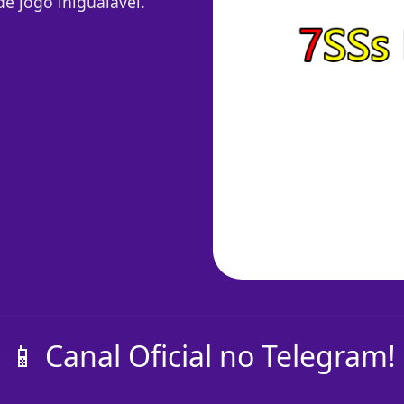
e jogo inigualável.
📱 Canal Oficial no Telegram!