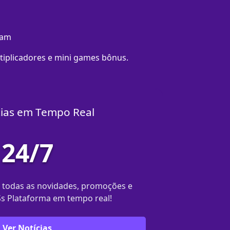
ram
tiplicadores e mini games bônus.
cias em Tempo Real
24/7
e todas as novidades, promoções e
Ss Plataforma em tempo real!
Ver Notícias