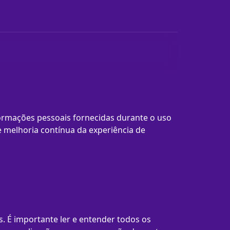
formações pessoais fornecidas durante o uso
e melhoria contínua da experiência de
. É importante ler e entender todos os