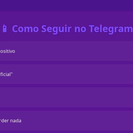
📱 Como Seguir no Telegram
ositivo
icial"
erder nada