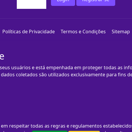
Políticas de Privacidade
Termos e Condições
Sitemap
de
e seus usuários e está empenhada em proteger todas as in
dados coletados são utilizados exclusivamente para fins d
m respeitar todas as regras e regulamentos estabelecidos