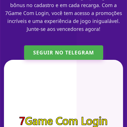
bônus no cadastro e em cada recarga. Com a
7Game Com Login, você tem acesso a promoções
incríveis e uma experiência de jogo inigualável.
Junte-se aos vencedores agora!
SEGUIR NO TELEGRAM