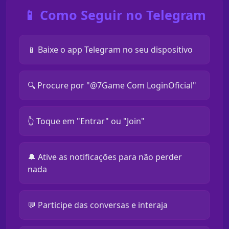
📱 Como Seguir no Telegram
📱 Baixe o app Telegram no seu dispositivo
🔍 Procure por "@7Game Com LoginOficial"
👆 Toque em "Entrar" ou "Join"
🔔 Ative as notificações para não perder
nada
💬 Participe das conversas e interaja