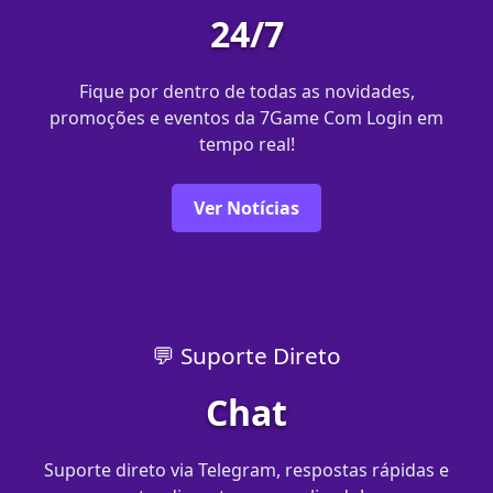
24/7
Fique por dentro de todas as novidades,
promoções e eventos da 7Game Com Login em
tempo real!
Ver Notícias
💬 Suporte Direto
Chat
Suporte direto via Telegram, respostas rápidas e