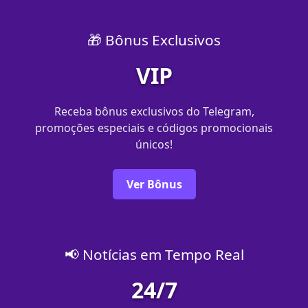
🎁 Bônus Exclusivos
VIP
Receba bônus exclusivos do Telegram,
promoções especiais e códigos promocionais
únicos!
Ver Bônus
📢 Notícias em Tempo Real
24/7