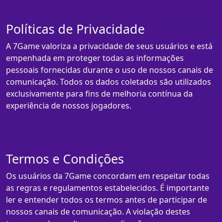
Políticas de Privacidade
A 7Game valoriza a privacidade de seus usuários e está
empenhada em proteger todas as informações
pessoais fornecidas durante o uso de nossos canais de
comunicação. Todos os dados coletados são utilizados
exclusivamente para fins de melhoria contínua da
experiência de nossos jogadores.
Termos e Condições
Os usuários da 7Game concordam em respeitar todas
as regras e regulamentos estabelecidos. É importante
ler e entender todos os termos antes de participar de
nossos canais de comunicação. A violação destes