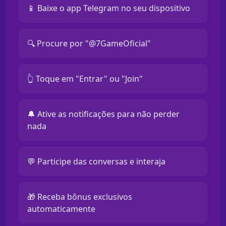
📱 Baixe o app Telegram no seu dispositivo
🔍 Procure por "@7GameOficial"
👆 Toque em "Entrar" ou "Join"
🔔 Ative as notificações para não perder
nada
💬 Participe das conversas e interaja
🎁 Receba bônus exclusivos
automaticamente