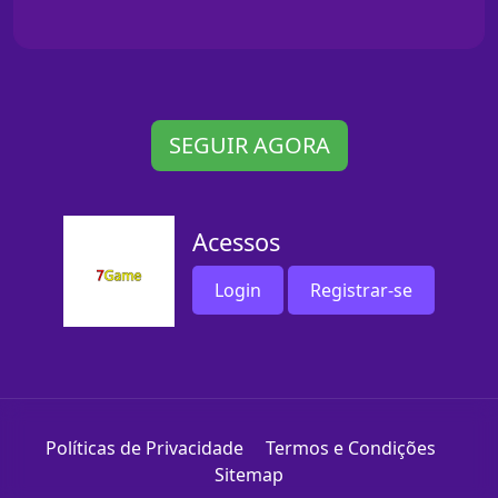
SEGUIR AGORA
Acessos
Login
Registrar-se
Políticas de Privacidade
Termos e Condições
Sitemap