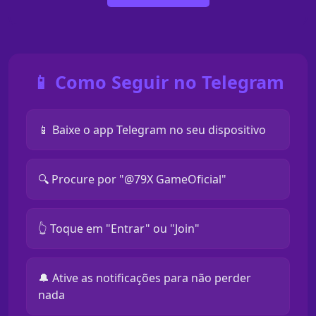
📱 Como Seguir no Telegram
📱 Baixe o app Telegram no seu dispositivo
🔍 Procure por "@79X GameOficial"
👆 Toque em "Entrar" ou "Join"
🔔 Ative as notificações para não perder
nada