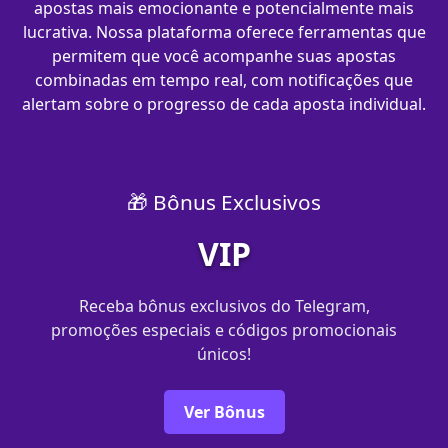
apostas mais emocionante e potencialmente mais
lucrativa. Nossa plataforma oferece ferramentas que
permitem que você acompanhe suas apostas
combinadas em tempo real, com notificações que
alertam sobre o progresso de cada aposta individual.
🎁 Bônus Exclusivos
VIP
Receba bônus exclusivos do Telegram,
promoções especiais e códigos promocionais
únicos!
Ver Bônus