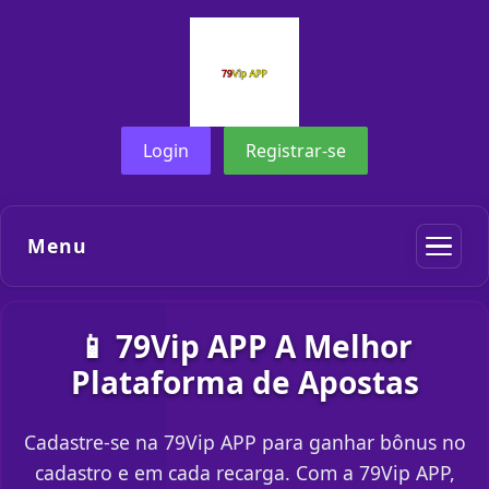
Login
Registrar-se
Menu
📱 79Vip APP A Melhor
Plataforma de Apostas
Cadastre-se na 79Vip APP para ganhar bônus no
cadastro e em cada recarga. Com a 79Vip APP,