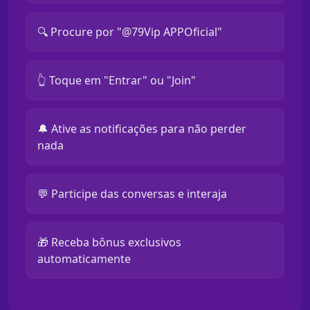
🔍 Procure por "@79Vip APPOficial"
👆 Toque em "Entrar" ou "Join"
🔔 Ative as notificações para não perder
nada
💬 Participe das conversas e interaja
🎁 Receba bônus exclusivos
automaticamente