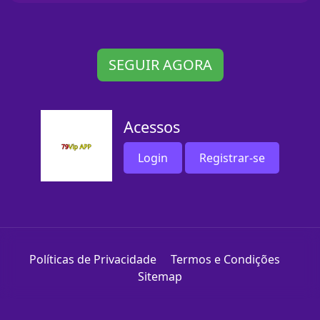
SEGUIR AGORA
Acessos
Login
Registrar-se
Políticas de Privacidade
Termos e Condições
Sitemap