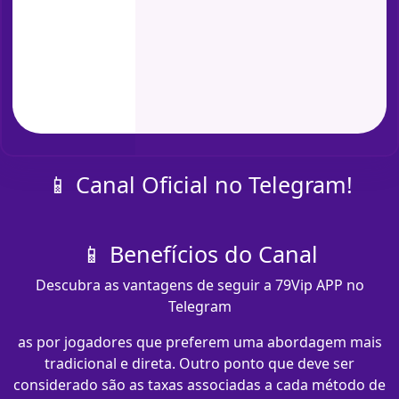
📱 Canal Oficial no Telegram!
📱 Benefícios do Canal
Descubra as vantagens de seguir a 79Vip APP no
Telegram
as por jogadores que preferem uma abordagem mais
tradicional e direta. Outro ponto que deve ser
considerado são as taxas associadas a cada método de