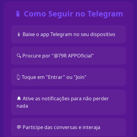
📱 Como Seguir no Telegram
📱 Baixe o app Telegram no seu dispositivo
🔍 Procure por "@79R APPOficial"
👆 Toque em "Entrar" ou "Join"
🔔 Ative as notificações para não perder
nada
💬 Participe das conversas e interaja