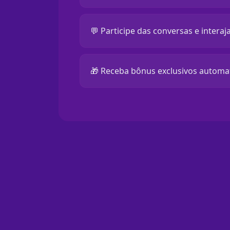
💬 Participe das conversas e interaj
🎁 Receba bônus exclusivos autom