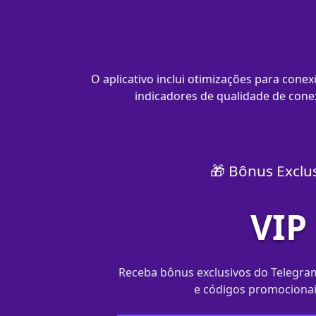
O aplicativo inclui otimizações para cone
indicadores de qualidade de cone
🎁 Bônus Exclu
VIP
Receba bônus exclusivos do Telegra
e códigos promocionai