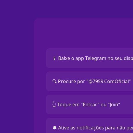
📱 Baixe o app Telegram no seu disp
🔍 Procure por "@7959.ComOficial"
👆 Toque em "Entrar" ou "Join"
🔔 Ative as notificações para não p