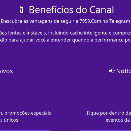
📱 Benefícios do Canal
Descubra as vantagens de seguir a 7959.Com no Telegram
xões lentas e instáveis, incluindo cache inteligente e com
xão para ajudar você a entender quando a performance pod
sivos
📢 Notí
m, promoções especiais
Fique por dentro d
s únicos!
eventos da