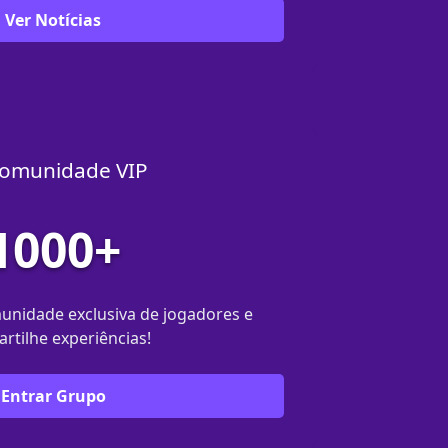
Ver Notícias
Comunidade VIP
1000+
unidade exclusiva de jogadores e
rtilhe experiências!
Entrar Grupo