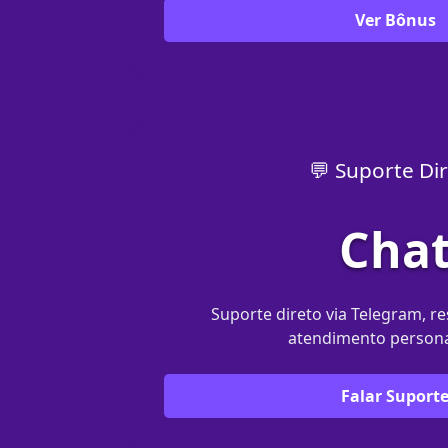
Ver Bônus
💬 Suporte Di
Cha
Suporte direto via Telegram, r
atendimento persona
Falar Suport