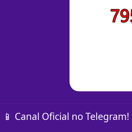
📱 Canal Oficial no Telegram!