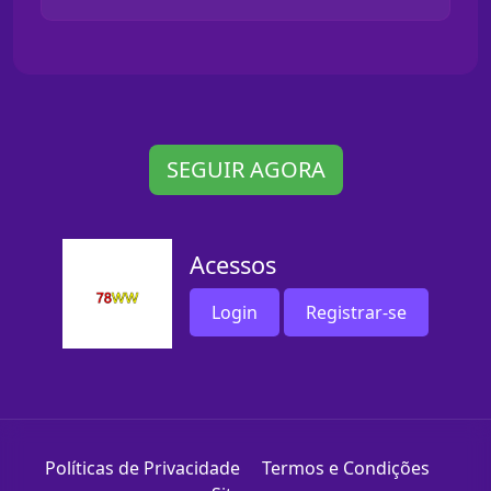
SEGUIR AGORA
Acessos
Login
Registrar-se
Políticas de Privacidade
Termos e Condições