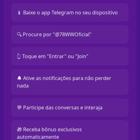
📱 Baixe o app Telegram no seu dispositivo
🔍 Procure por "@78WWOficial"
👆 Toque em "Entrar" ou "Join"
🔔 Ative as notificações para não perder
nada
💬 Participe das conversas e interaja
🎁 Receba bônus exclusivos
automaticamente