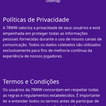
Sitemap
Políticas de Privacidade
A 78WW valoriza a privacidade de seus usuários e está
empenhada em proteger todas as informações
pessoais fornecidas durante o uso de nossos canais de
comunicação. Todos os dados coletados são utilizados
exclusivamente para fins de melhoria contínua da
experiência de nossos jogadores.
Termos e Condições
Os usuários da 78WW concordam em respeitar todas
as regras e regulamentos estabelecidos. É importante
ler e entender todos os termos antes de participar de