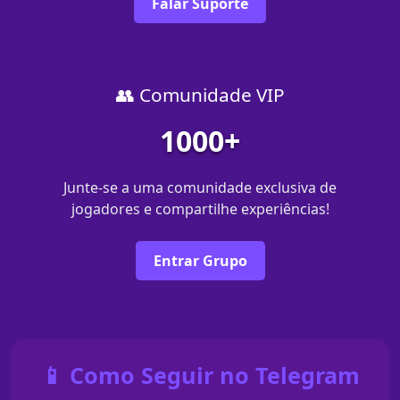
Falar Suporte
👥 Comunidade VIP
1000+
Junte-se a uma comunidade exclusiva de
jogadores e compartilhe experiências!
Entrar Grupo
📱 Como Seguir no Telegram