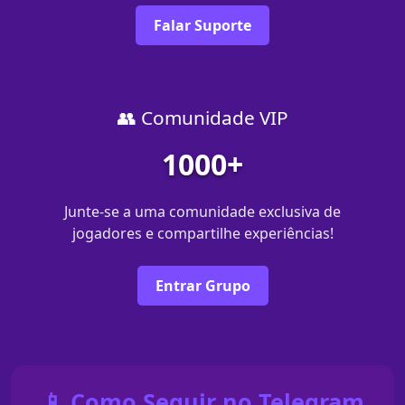
Falar Suporte
👥 Comunidade VIP
1000+
Junte-se a uma comunidade exclusiva de
jogadores e compartilhe experiências!
Entrar Grupo
📱 Como Seguir no Telegram