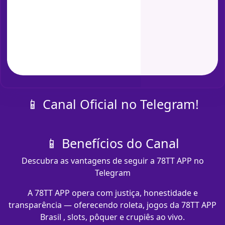
📱 Canal Oficial no Telegram!
📱 Benefícios do Canal
Descubra as vantagens de seguir a 78TT APP no
Telegram
A 78TT APP opera com justiça, honestidade e
transparência — oferecendo roleta, jogos da 78TT APP
Brasil , slots, pôquer e crupiês ao vivo.