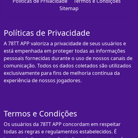
Políticas de Privacidade
Termos e Condições
Sitemap
Políticas de Privacidade
A 78TT APP valoriza a privacidade de seus usuários e
está empenhada em proteger todas as informações
pessoais fornecidas durante o uso de nossos canais de
comunicação. Todos os dados coletados são utilizados
exclusivamente para fins de melhoria contínua da
experiência de nossos jogadores.
Termos e Condições
Os usuários da 78TT APP concordam em respeitar
todas as regras e regulamentos estabelecidos. É