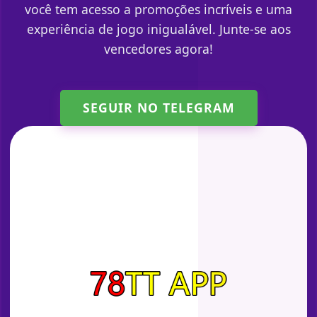
você tem acesso a promoções incríveis e uma
experiência de jogo inigualável. Junte-se aos
vencedores agora!
SEGUIR NO TELEGRAM