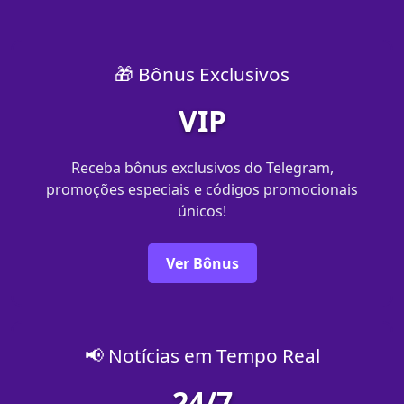
🎁 Bônus Exclusivos
VIP
Receba bônus exclusivos do Telegram,
promoções especiais e códigos promocionais
únicos!
Ver Bônus
📢 Notícias em Tempo Real
24/7