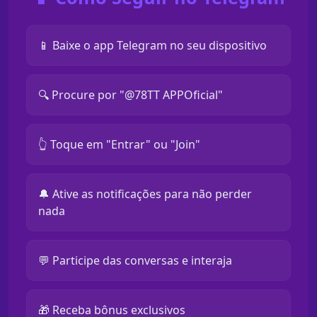
📱 Baixe o app Telegram no seu dispositivo
🔍 Procure por "@78TT APPOficial"
👆 Toque em "Entrar" ou "Join"
🔔 Ative as notificações para não perder
nada
💬 Participe das conversas e interaja
🎁 Receba bônus exclusivos