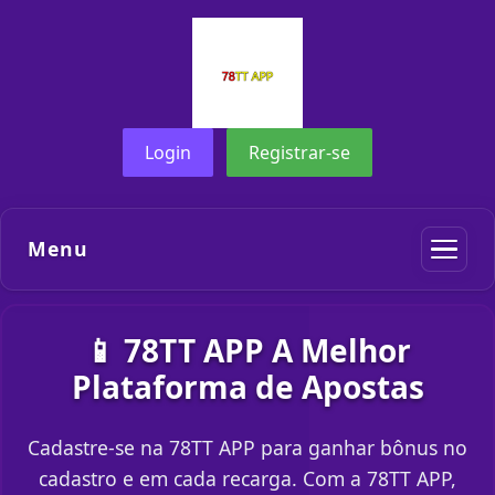
Login
Registrar-se
Menu
📱 78TT APP A Melhor
Plataforma de Apostas
Cadastre-se na 78TT APP para ganhar bônus no
cadastro e em cada recarga. Com a 78TT APP,