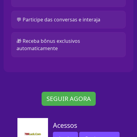
💬 Participe das conversas e interaja
🎁 Receba bônus exclusivos
automaticamente
SEGUIR AGORA
Acessos