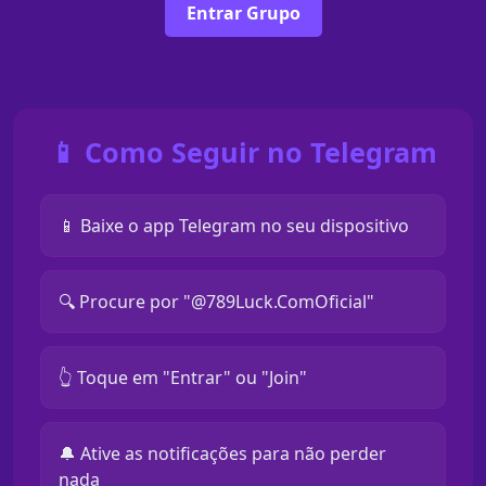
Entrar Grupo
📱 Como Seguir no Telegram
📱 Baixe o app Telegram no seu dispositivo
🔍 Procure por "@789Luck.ComOficial"
👆 Toque em "Entrar" ou "Join"
🔔 Ative as notificações para não perder
nada