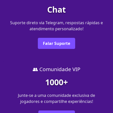
Chat
Suporte direto via Telegram, respostas rápidas e
atendimento personalizado!
Falar Suporte
👥 Comunidade VIP
1000+
Junte-se a uma comunidade exclusiva de
jogadores e compartilhe experiências!