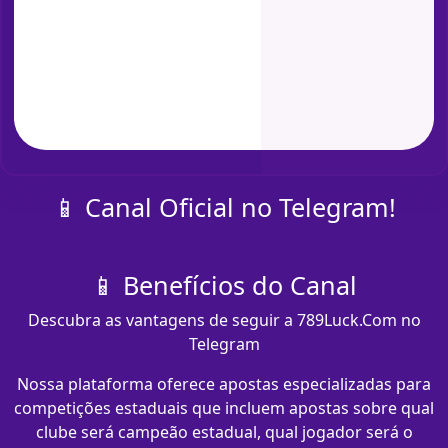
📱 Canal Oficial no Telegram!
📱 Benefícios do Canal
Descubra as vantagens de seguir a 789Luck.Com no
Telegram
Nossa plataforma oferece apostas especializadas para
competições estaduais que incluem apostas sobre qual
clube será campeão estadual, qual jogador será o