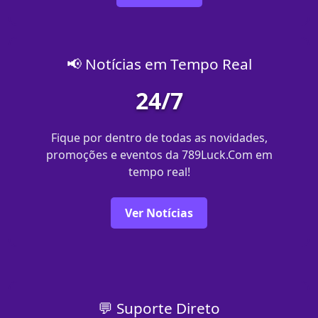
📢 Notícias em Tempo Real
24/7
Fique por dentro de todas as novidades,
promoções e eventos da 789Luck.Com em
tempo real!
Ver Notícias
💬 Suporte Direto