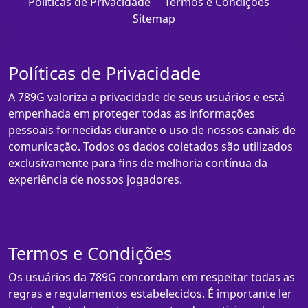
Políticas de Privacidade
Termos e Condições
Sitemap
Políticas de Privacidade
A 789G valoriza a privacidade de seus usuários e está
empenhada em proteger todas as informações
pessoais fornecidas durante o uso de nossos canais de
comunicação. Todos os dados coletados são utilizados
exclusivamente para fins de melhoria contínua da
experiência de nossos jogadores.
Termos e Condições
Os usuários da 789G concordam em respeitar todas as
regras e regulamentos estabelecidos. É importante ler