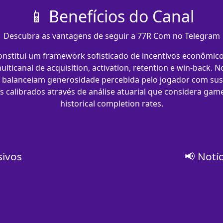
📱 Benefícios do Canal
Descubra as vantagens de seguir a 77R Com no Telegram
onstitui um framework sofisticado de incentivos econômic
multicanal de acquisition, activation, retention e win-bac
 balanceiam generosidade percebida pelo jogador com sust
alibrados através de análise atuarial que considera game c
historical completion rates.
sivos
📢 Notí