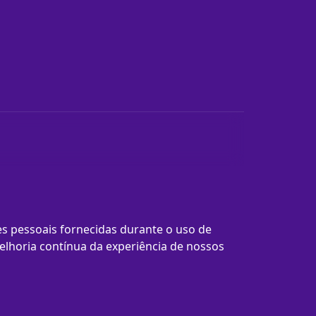
s pessoais fornecidas durante o uso de
elhoria contínua da experiência de nossos