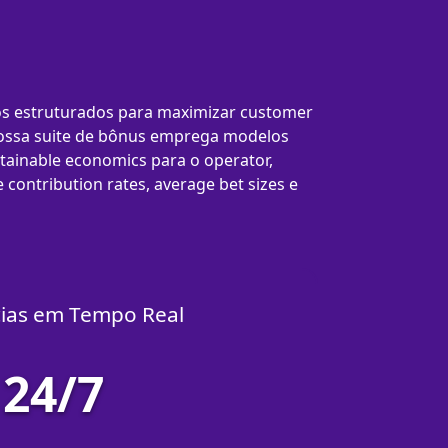
os estruturados para maximizar customer
k. Nossa suite de bônus emprega modelos
ainable economics para o operator,
ontribution rates, average bet sizes e
cias em Tempo Real
24/7