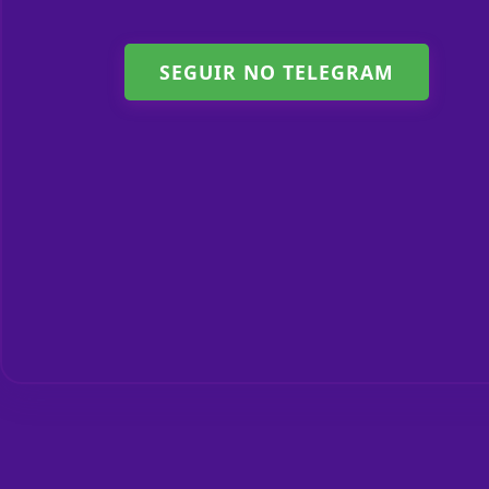
SEGUIR NO TELEGRAM