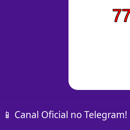
📱 Canal Oficial no Telegram!