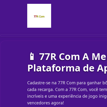
📱 77R Com A Me
Plataforma de A
Cadastre-se na 77R Com para ganhar b
cada recarga. Com a 77R Com, você te
incríveis e uma experiência de jogo inig
vencedores agora!