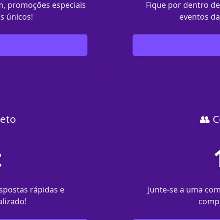
m, promoções especiais
Fique por dentro d
s únicos!
eventos da
reto
👥 
t
espostas rápidas e
Junte-se a uma com
lizado!
compa