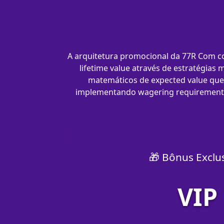
A arquitetura promocional da 77R Com c
lifetime value através de estratégias 
matemáticos de expected value que
implementando wagering requirements c
🎁 Bônus Exclu
VIP