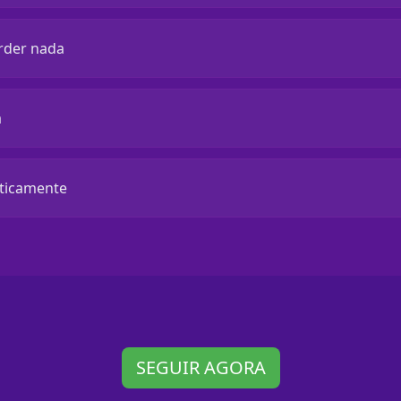
erder nada
a
aticamente
SEGUIR AGORA