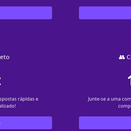
reto
👥 
t
espostas rápidas e
Junte-se a uma com
lizado!
compa
e