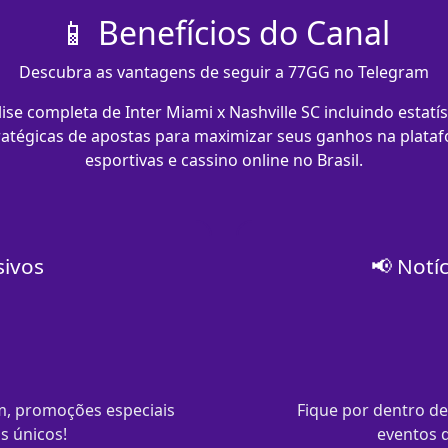
📱 Benefícios do Canal
Descubra as vantagens de seguir a 77GG no Telegram
lise completa de Inter Miami x Nashville SC incluindo estat
stratégicas de apostas para maximizar seus ganhos na plata
esportivas e cassino online no Brasil.
sivos
📢 Notí
m, promoções especiais
Fique por dentro d
s únicos!
eventos 