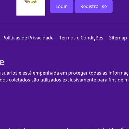
Login
Registrar-se
Políticas de Privacidade
Termos e Condições
Sitemap
de
s usuários e está empenhada em proteger todas as informaç
os coletados são utilizados exclusivamente para fins de m