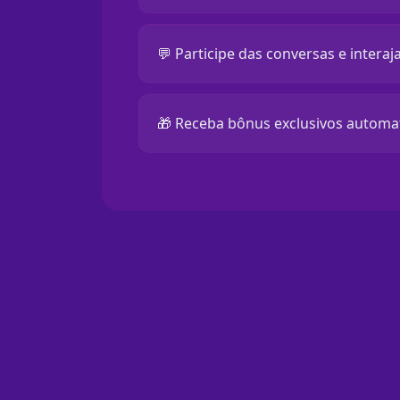
💬 Participe das conversas e interaj
🎁 Receba bônus exclusivos autom