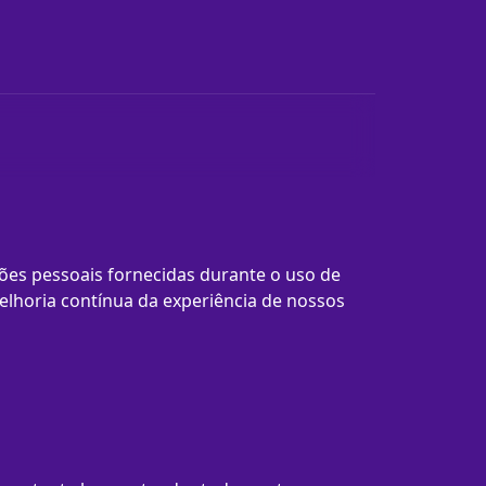
ões pessoais fornecidas durante o uso de
elhoria contínua da experiência de nossos