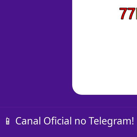
📱 Canal Oficial no Telegram!