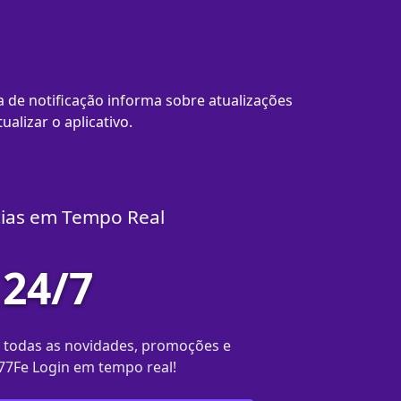
m
 de notificação informa sobre atualizações
alizar o aplicativo.
cias em Tempo Real
24/7
e todas as novidades, promoções e
77Fe Login em tempo real!