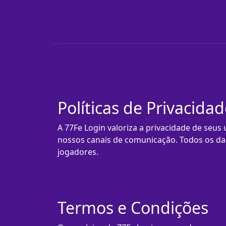
Políticas de Privacida
A 77Fe Login valoriza a privacidade de seu
nossos canais de comunicação. Todos os dad
jogadores.
Termos e Condições