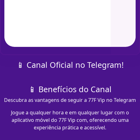
📱 Canal Oficial no Telegram!
📱 Benefícios do Canal
Descubra as vantagens de seguir a 77F Vip no Telegram
Jogue a qualquer hora e em qualquer lugar com o
aplicativo móvel do 77F Vip com​, oferecendo uma
experiência prática e acessível.