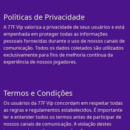
Políticas de Privacidade
A 77F Vip valoriza a privacidade de seus usuários e está
empenhada em proteger todas as informações
pessoais fornecidas durante o uso de nossos canais de
comunicação. Todos os dados coletados são utilizados
exclusivamente para fins de melhoria contínua da
experiência de nossos jogadores.
Termos e Condições
Os usuários da 77F Vip concordam em respeitar todas
as regras e regulamentos estabelecidos. É importante
ler e entender todos os termos antes de participar de
nossos canais de comunicação. A violação destes