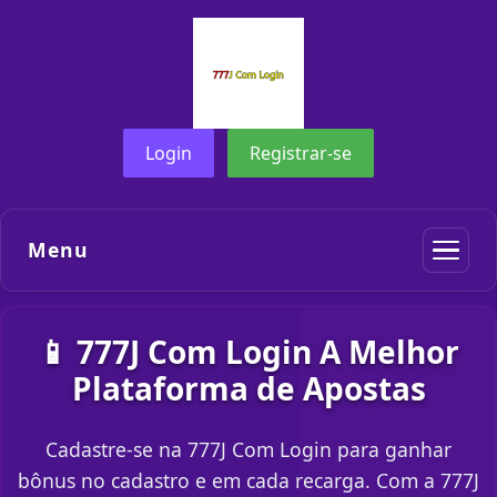
Login
Registrar-se
Menu
📱 777J Com Login A Melhor
Plataforma de Apostas
Cadastre-se na 777J Com Login para ganhar
bônus no cadastro e em cada recarga. Com a 777J