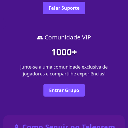
Falar Suporte
👥 Comunidade VIP
1000+
Junte-se a uma comunidade exclusiva de
jogadores e compartilhe experiências!
Entrar Grupo
📱 Como Seguir no Telegram