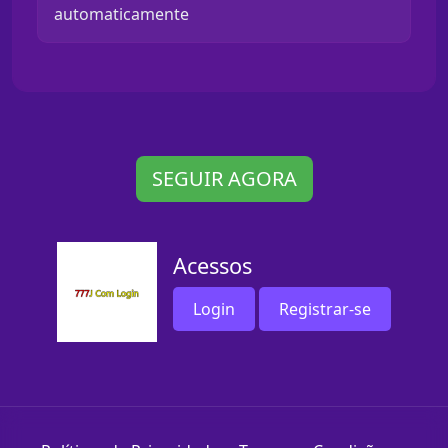
automaticamente
SEGUIR AGORA
Acessos
Login
Registrar-se