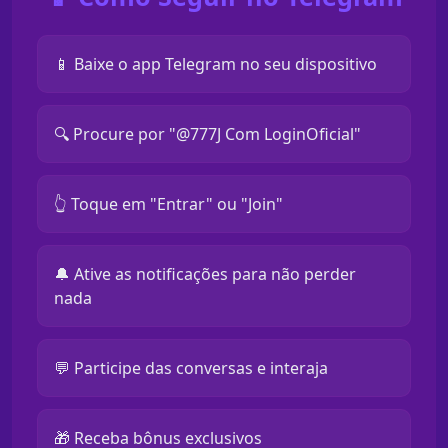
📱 Baixe o app Telegram no seu dispositivo
🔍 Procure por "@777J Com LoginOficial"
👆 Toque em "Entrar" ou "Join"
🔔 Ative as notificações para não perder
nada
💬 Participe das conversas e interaja
🎁 Receba bônus exclusivos