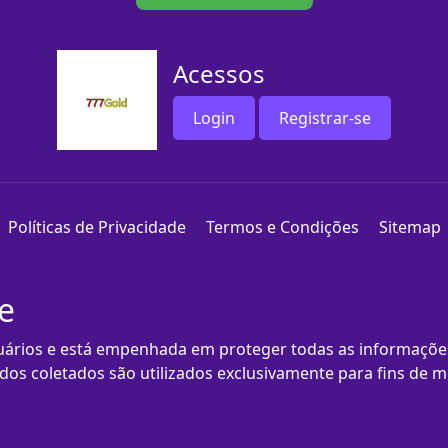
Acessos
Login
Registrar-se
Políticas de Privacidade
Termos e Condições
Sitemap
de
suários e está empenhada em proteger todas as informaçõe
os coletados são utilizados exclusivamente para fins de m