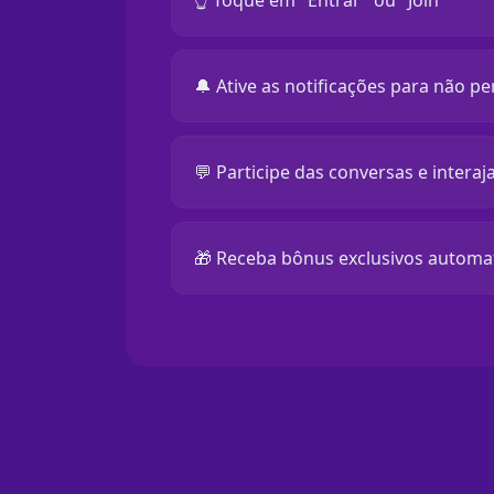
👆 Toque em "Entrar" ou "Join"
🔔 Ative as notificações para não p
💬 Participe das conversas e interaj
🎁 Receba bônus exclusivos autom