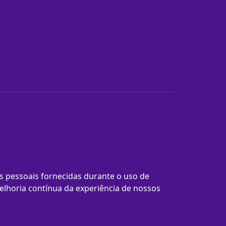
s pessoais fornecidas durante o uso de
elhoria contínua da experiência de nossos