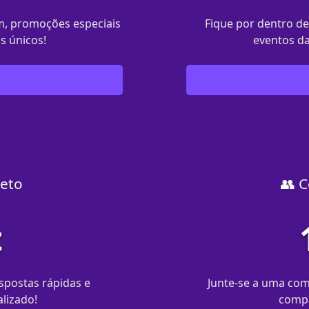
m, promoções especiais
Fique por dentro d
s únicos!
eventos d
reto
👥 
t
espostas rápidas e
Junte-se a uma com
lizado!
compa