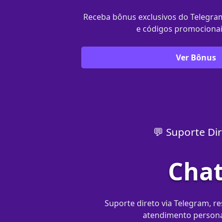
Receba bônus exclusivos do Telegra
e códigos promocionai
Ver Bônus
💬 Suporte Di
Cha
Suporte direto via Telegram, r
atendimento persona