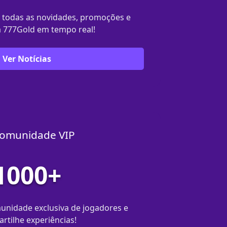
e todas as novidades, promoções e
a 777Gold em tempo real!
Ver Notícias
Comunidade VIP
1000+
unidade exclusiva de jogadores e
rtilhe experiências!