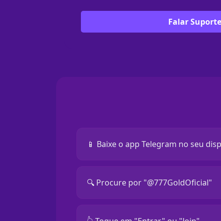
Falar Suport
📱 Baixe o app Telegram no seu disp
🔍 Procure por "@777GoldOficial"