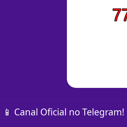
📱 Canal Oficial no Telegram!