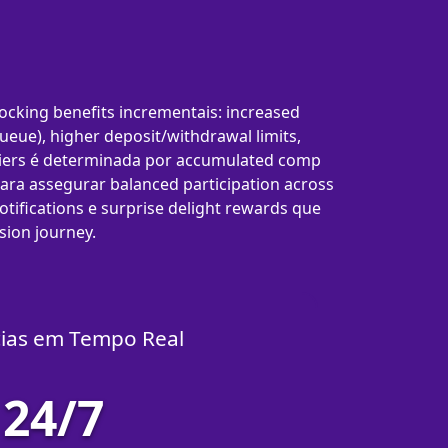
ocking benefits incrementais: increased
eue), higher deposit/withdrawal limits,
e tiers é determinada por accumulated comp
ara assegurar balanced participation across
tifications e surprise delight rewards que
ion journey.
cias em Tempo Real
24/7