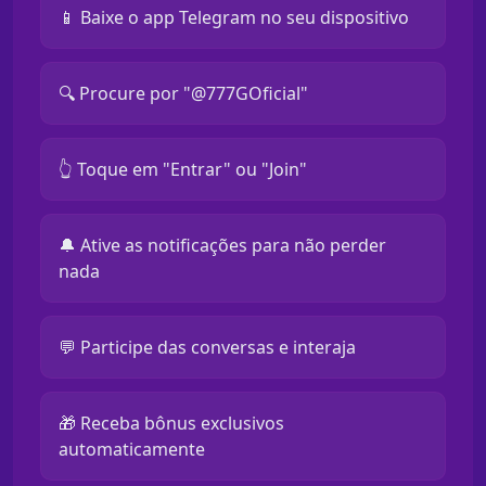
📱 Baixe o app Telegram no seu dispositivo
🔍 Procure por "@777GOficial"
👆 Toque em "Entrar" ou "Join"
🔔 Ative as notificações para não perder
nada
💬 Participe das conversas e interaja
🎁 Receba bônus exclusivos
automaticamente