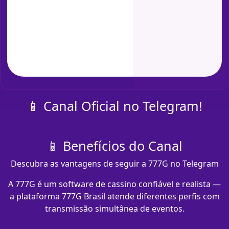
📱 Canal Oficial no Telegram!
📱 Benefícios do Canal
Descubra as vantagens de seguir a 777G no Telegram
A 777G é um software de cassino confiável e realista —
a plataforma 777G Brasil atende diferentes perfis com
transmissão simultânea de eventos.