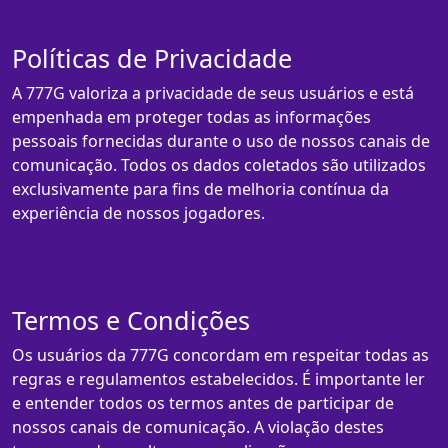
Políticas de Privacidade
A 777G valoriza a privacidade de seus usuários e está
empenhada em proteger todas as informações
pessoais fornecidas durante o uso de nossos canais de
comunicação. Todos os dados coletados são utilizados
exclusivamente para fins de melhoria contínua da
experiência de nossos jogadores.
Termos e Condições
Os usuários da 777G concordam em respeitar todas as
regras e regulamentos estabelecidos. É importante ler
e entender todos os termos antes de participar de
nossos canais de comunicação. A violação destes