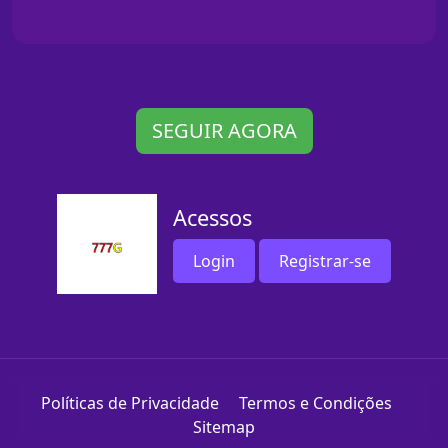
SEGUIR AGORA
Acessos
Login
Registrar-se
Políticas de Privacidade
Termos e Condições
Sitemap