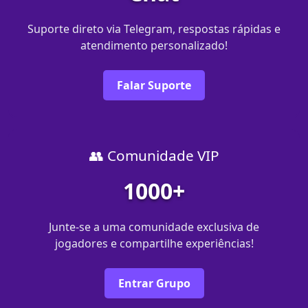
Suporte direto via Telegram, respostas rápidas e
atendimento personalizado!
Falar Suporte
👥 Comunidade VIP
1000+
Junte-se a uma comunidade exclusiva de
jogadores e compartilhe experiências!
Entrar Grupo