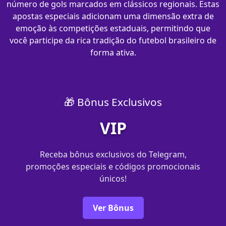
número de gols marcados em clássicos regionais. Estas
apostas especiais adicionam uma dimensão extra de
emoção às competições estaduais, permitindo que
você participe da rica tradição do futebol brasileiro de
forma ativa.
🎁 Bônus Exclusivos
VIP
Receba bônus exclusivos do Telegram,
promoções especiais e códigos promocionais
únicos!
Ver Bônus