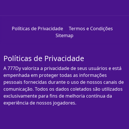
Políticas de Privacidade
Termos e Condições
Sitemap
Políticas de Privacidade
A 777Dy valoriza a privacidade de seus usuários e está
empenhada em proteger todas as informações
pessoais fornecidas durante o uso de nossos canais de
comunicação. Todos os dados coletados são utilizados
exclusivamente para fins de melhoria contínua da
experiência de nossos jogadores.