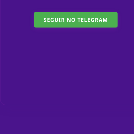
SEGUIR NO TELEGRAM