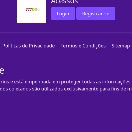
Acessos
Login
Registrar-se
Políticas de Privacidade
Termos e Condições
Sitemap
de
uários e está empenhada em proteger todas as informações 
os coletados são utilizados exclusivamente para fins de m