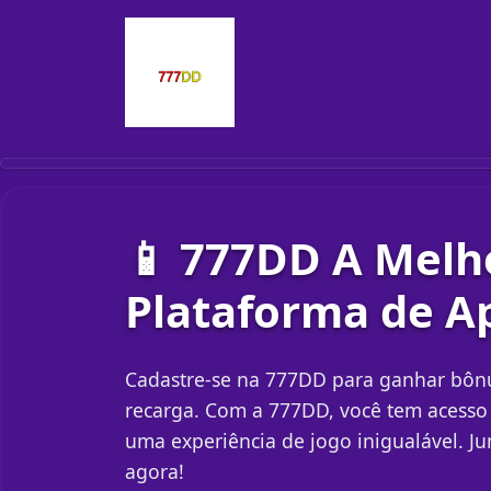
📱 777DD A Melh
Plataforma de A
Cadastre-se na 777DD para ganhar bôn
recarga. Com a 777DD, você tem acesso 
uma experiência de jogo inigualável. J
agora!