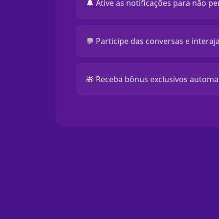
🔔 Ative as notificações para não p
💬 Participe das conversas e interaj
🎁 Receba bônus exclusivos autom