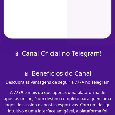
📱 Canal Oficial no Telegram!
📱 Benefícios do Canal
Descubra as vantagens de seguir a 777A no Telegram
A
777A
é mais do que apenas uma plataforma de
apostas online; é um destino completo para quem ama
jogos de cassino e apostas esportivas. Com um design
intuitivo e uma interface amigável, a plataforma foi