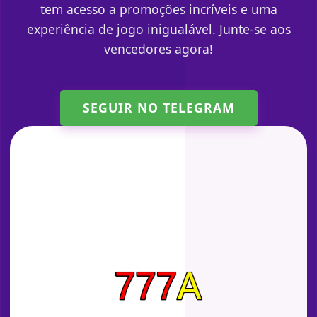
tem acesso a promoções incríveis e uma
experiência de jogo inigualável. Junte-se aos
vencedores agora!
SEGUIR NO TELEGRAM