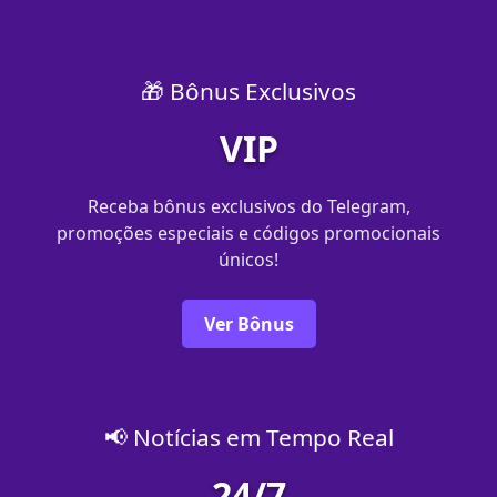
🎁 Bônus Exclusivos
VIP
Receba bônus exclusivos do Telegram,
promoções especiais e códigos promocionais
únicos!
Ver Bônus
📢 Notícias em Tempo Real
24/7