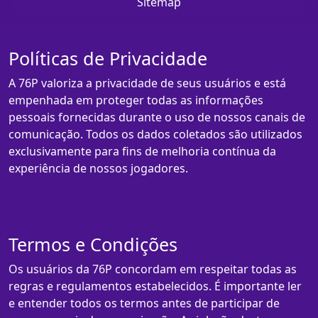
Sitemap
Políticas de Privacidade
A 76P valoriza a privacidade de seus usuários e está
empenhada em proteger todas as informações
pessoais fornecidas durante o uso de nossos canais de
comunicação. Todos os dados coletados são utilizados
exclusivamente para fins de melhoria contínua da
experiência de nossos jogadores.
Termos e Condições
Os usuários da 76P concordam em respeitar todas as
regras e regulamentos estabelecidos. É importante ler
e entender todos os termos antes de participar de