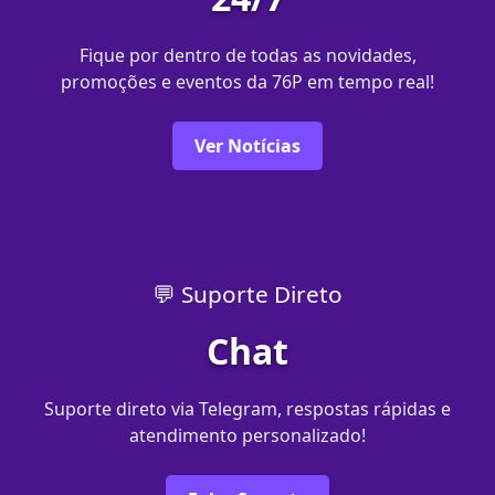
Fique por dentro de todas as novidades,
promoções e eventos da 76P em tempo real!
Ver Notícias
💬 Suporte Direto
Chat
Suporte direto via Telegram, respostas rápidas e
atendimento personalizado!