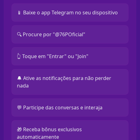
📱 Baixe o app Telegram no seu dispositivo
🔍 Procure por "@76POficial"
👆 Toque em "Entrar" ou "Join"
🔔 Ative as notificações para não perder
nada
💬 Participe das conversas e interaja
🎁 Receba bônus exclusivos
automaticamente