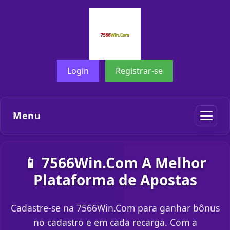
Login
Registrar-se
Menu
📱 7566Win.Com A Melhor
Plataforma de Apostas
Cadastre-se na 7566Win.Com para ganhar bônus
no cadastro e em cada recarga. Com a