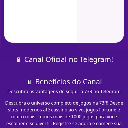
📱 Canal Oficial no Telegram!
📱 Benefícios do Canal
Descubra as vantagens de seguir a 73R no Telegram
Descubra o universo completo de jogos na 73R! Desde
slots modernos até cassino ao vivo, jogos Fortune e
muito mais. Temos mais de 1000 jogos para você
escolher e se divertir. Registre-se agora e comece sua