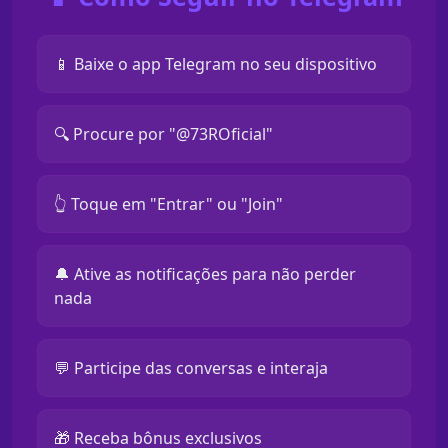
📱 Baixe o app Telegram no seu dispositivo
🔍 Procure por "@73ROficial"
👆 Toque em "Entrar" ou "Join"
🔔 Ative as notificações para não perder
nada
💬 Participe das conversas e interaja
🎁 Receba bônus exclusivos