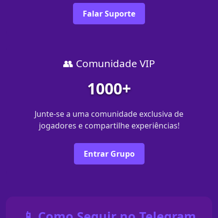
Falar Suporte
👥 Comunidade VIP
1000+
Junte-se a uma comunidade exclusiva de
jogadores e compartilhe experiências!
Entrar Grupo
📱 Como Seguir no Telegram