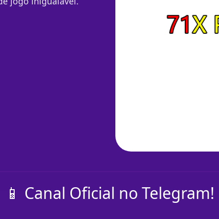
e jogo inigualável.
📱 Canal Oficial no Telegram!