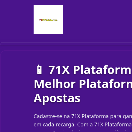
📱 71X Plataform
Melhor Platafor
Apostas
Cadastre-se na 71X Plataforma para ga
em cada recarga. Com a 71X Plataforma