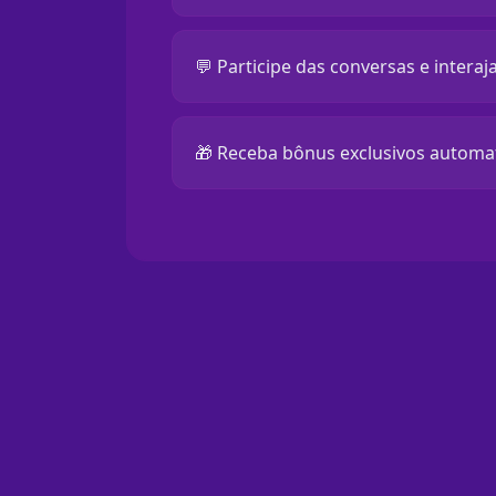
💬 Participe das conversas e interaj
🎁 Receba bônus exclusivos autom