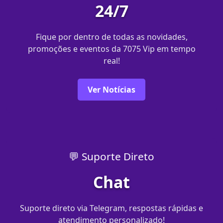
24/7
Fique por dentro de todas as novidades,
promoções e eventos da 7075 Vip em tempo
real!
Ver Notícias
💬 Suporte Direto
Chat
Suporte direto via Telegram, respostas rápidas e
atendimento personalizado!