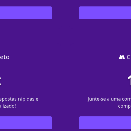
reto
👥 
t
espostas rápidas e
Junte-se a uma com
lizado!
compa
e