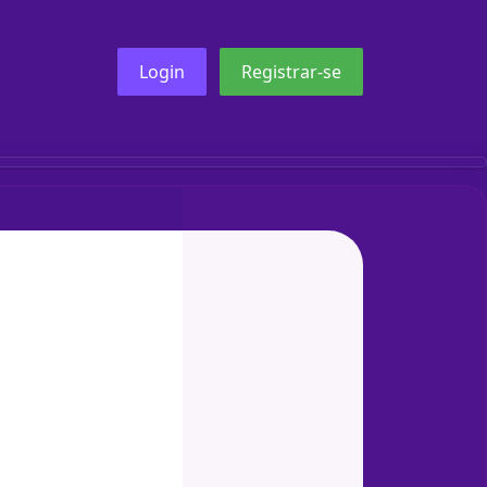
Login
Registrar-se