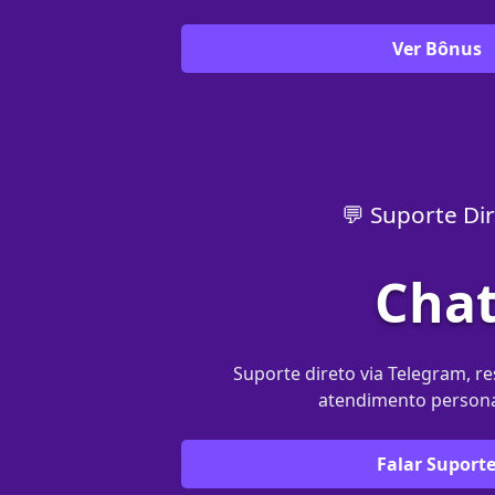
Ver Bônus
💬 Suporte Di
Cha
Suporte direto via Telegram, r
atendimento persona
Falar Suport