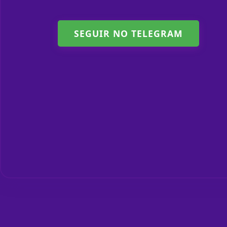
SEGUIR NO TELEGRAM