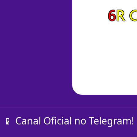
📱 Canal Oficial no Telegram!