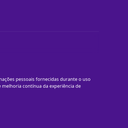
mações pessoais fornecidas durante o uso
e melhoria contínua da experiência de