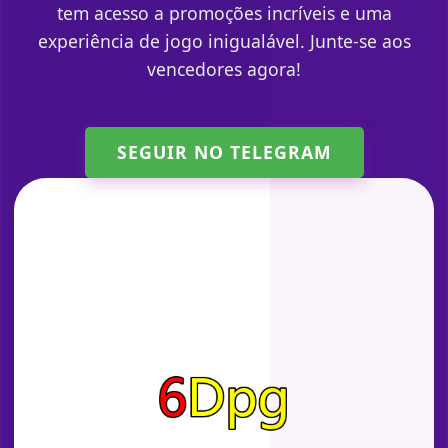
tem acesso a promoções incríveis e uma
experiência de jogo inigualável. Junte-se aos
vencedores agora!
SEGUIR NO TELEGRAM