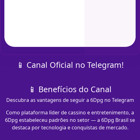
📱 Canal Oficial no Telegram!
📱 Benefícios do Canal
Descubra as vantagens de seguir a 6Dpg no Telegram
Como plataforma líder de cassino e entretenimento, a
6Dpg estabeleceu padrões no setor — a 6Dpg Brasil se
destaca por tecnologia e conquistas de mercado.