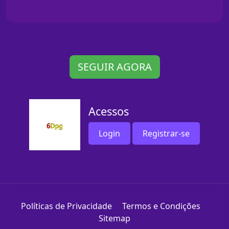
SEGUIR AGORA
Acessos
Login
Registrar-se
Políticas de Privacidade
Termos e Condições
Sitemap