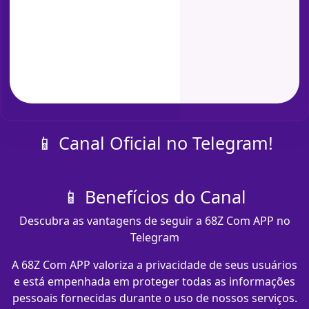
📱 Canal Oficial no Telegram!
📱 Benefícios do Canal
Descubra as vantagens de seguir a 68Z Com APP no
Telegram
A 68Z Com APP valoriza a privacidade de seus usuários
e está empenhada em proteger todas as informações
pessoais fornecidas durante o uso de nossos serviços.