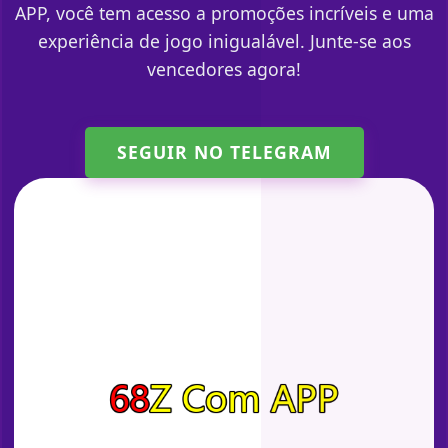
APP, você tem acesso a promoções incríveis e uma
experiência de jogo inigualável. Junte-se aos
vencedores agora!
SEGUIR NO TELEGRAM