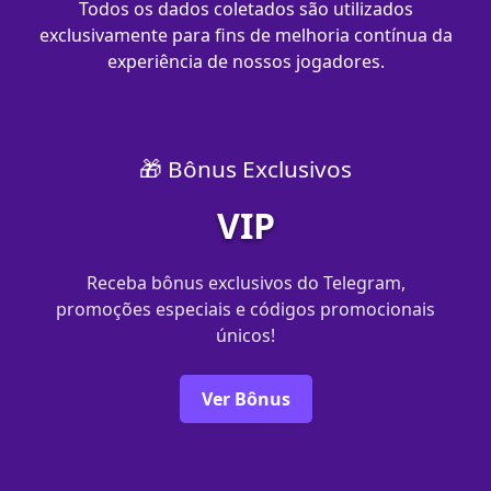
Todos os dados coletados são utilizados
exclusivamente para fins de melhoria contínua da
experiência de nossos jogadores.
🎁 Bônus Exclusivos
VIP
Receba bônus exclusivos do Telegram,
promoções especiais e códigos promocionais
únicos!
Ver Bônus