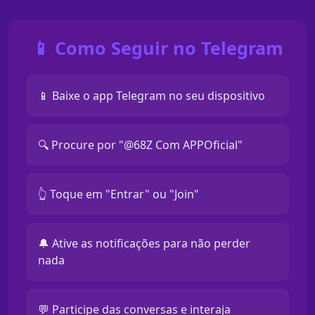
📱 Como Seguir no Telegram
📱 Baixe o app Telegram no seu dispositivo
🔍 Procure por "@68Z Com APPOficial"
👆 Toque em "Entrar" ou "Join"
🔔 Ative as notificações para não perder
nada
💬 Participe das conversas e interaja