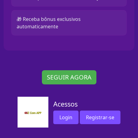
🎁 Receba bônus exclusivos
automaticamente
SEGUIR AGORA
Acessos
Login
Registrar-se