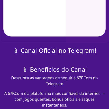
📱 Canal Oficial no Telegram!
📱 Benefícios do Canal
Descubra as vantagens de seguir a 67F.Com no
Telegram
A 67F.Com é a plataforma mais confiável da internet —
com jogos quentes, bônus oficiais e saques
instantâneos.