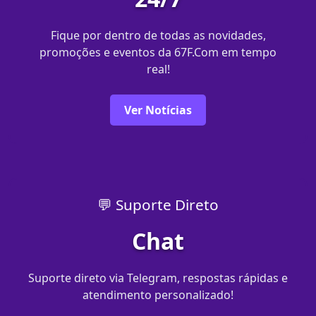
Fique por dentro de todas as novidades,
promoções e eventos da 67F.Com em tempo
real!
Ver Notícias
💬 Suporte Direto
Chat
Suporte direto via Telegram, respostas rápidas e
atendimento personalizado!