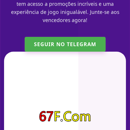
tem acesso a promoções incríveis e uma
experiência de jogo inigualável. Junte-se aos
vencedores agora!
SEGUIR NO TELEGRAM