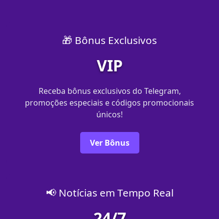
🎁 Bônus Exclusivos
VIP
Receba bônus exclusivos do Telegram,
promoções especiais e códigos promocionais
únicos!
Ver Bônus
📢 Notícias em Tempo Real
24/7