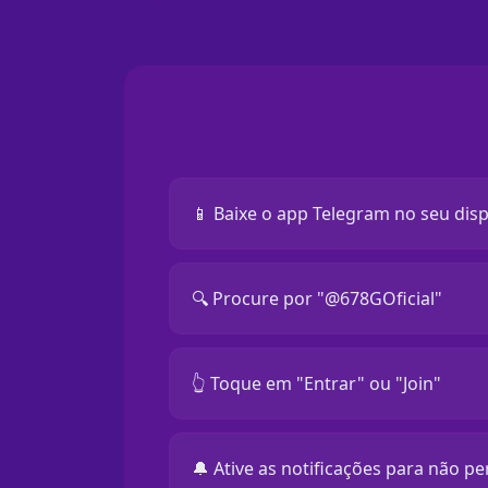
📱 Baixe o app Telegram no seu disp
🔍 Procure por "@678GOficial"
👆 Toque em "Entrar" ou "Join"
🔔 Ative as notificações para não p