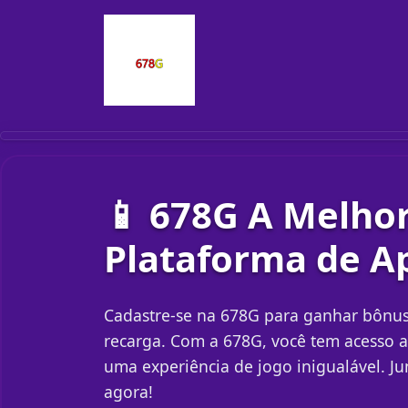
📱 678G A Melho
Plataforma de A
Cadastre-se na 678G para ganhar bônus
recarga. Com a 678G, você tem acesso a
uma experiência de jogo inigualável. J
agora!