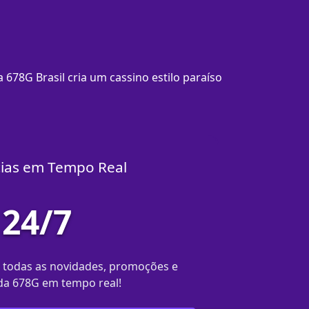
678G Brasil cria um cassino estilo paraíso
cias em Tempo Real
24/7
e todas as novidades, promoções e
da 678G em tempo real!