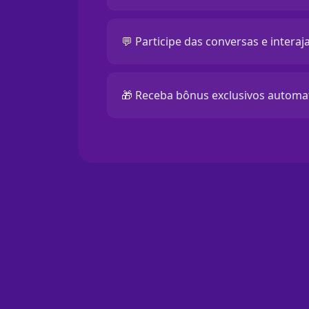
💬 Participe das conversas e interaj
🎁 Receba bônus exclusivos autom