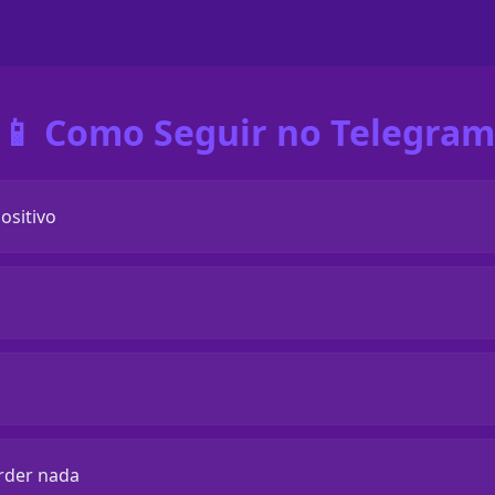
📱 Como Seguir no Telegram
ositivo
erder nada