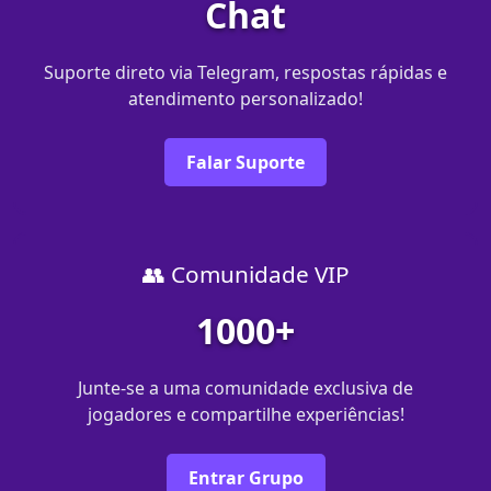
Chat
Suporte direto via Telegram, respostas rápidas e
atendimento personalizado!
Falar Suporte
👥 Comunidade VIP
1000+
Junte-se a uma comunidade exclusiva de
jogadores e compartilhe experiências!
Entrar Grupo