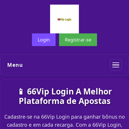
Login
Registrar-se
Menu
📱 66Vip Login A Melhor
Plataforma de Apostas
Cadastre-se na 66Vip Login para ganhar bônus no
cadastro e em cada recarga. Com a 66Vip Login,