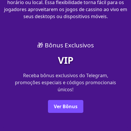
horário ou local. Essa flexibilidade torna fácil para os
jogadores aproveitarem os jogos de cassino ao vivo em
seus desktops ou dispositivos móveis.
🎁 Bônus Exclusivos
VIP
Receba bônus exclusivos do Telegram,
promoções especiais e códigos promocionais
únicos!
Ver Bônus