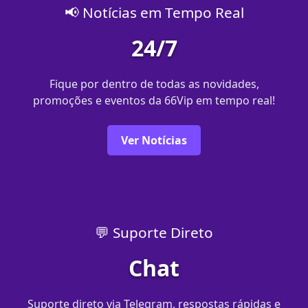
📢 Notícias em Tempo Real
24/7
Fique por dentro de todas as novidades,
promoções e eventos da 66Vip em tempo real!
Ver Notícias
💬 Suporte Direto
Chat
Suporte direto via Telegram, respostas rápidas e