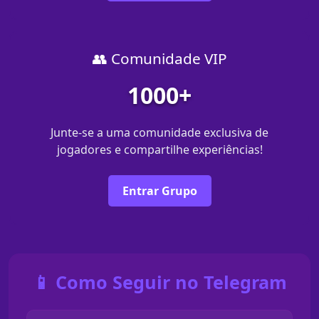
👥 Comunidade VIP
1000+
Junte-se a uma comunidade exclusiva de
jogadores e compartilhe experiências!
Entrar Grupo
📱 Como Seguir no Telegram