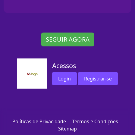
SEGUIR AGORA
Acessos
Login
Registrar-se
Políticas de Privacidade
Termos e Condições
Sitemap