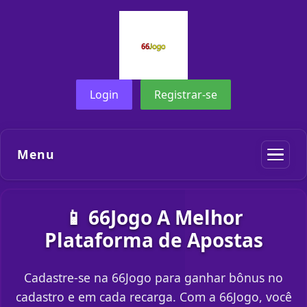
Login
Registrar-se
Menu
📱 66Jogo A Melhor
Plataforma de Apostas
Cadastre-se na 66Jogo para ganhar bônus no
cadastro e em cada recarga. Com a 66Jogo, você