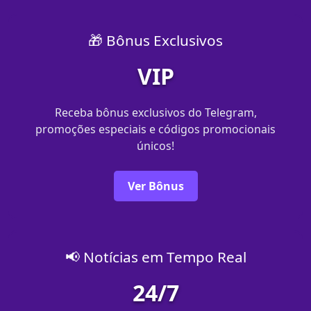
🎁 Bônus Exclusivos
VIP
Receba bônus exclusivos do Telegram,
promoções especiais e códigos promocionais
únicos!
Ver Bônus
📢 Notícias em Tempo Real
24/7