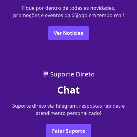
Fique por dentro de todas as novidades,
promoções e eventos da 66Jogo em tempo real!
Ver Notícias
💬 Suporte Direto
Chat
Suporte direto via Telegram, respostas rápidas e
atendimento personalizado!
Falar Suporte