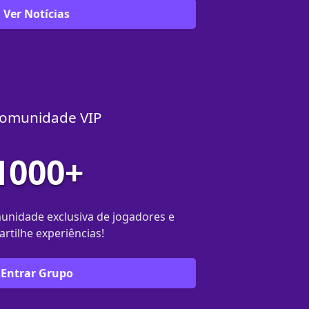
Ver Notícias
Comunidade VIP
1000+
unidade exclusiva de jogadores e
rtilhe experiências!
Entrar Grupo