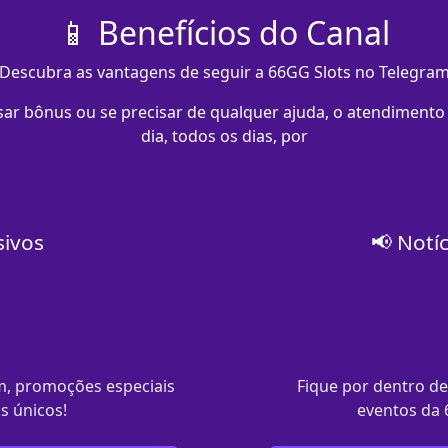
📱 Benefícios do Canal
Descubra as vantagens de seguir a 66GG Slots no Telegra
sar bônus ou se precisar de qualquer ajuda, o atendimento 
dia, todos os dias, por
sivos
📢 Notí
m, promoções especiais
Fique por dentro d
s únicos!
eventos da 