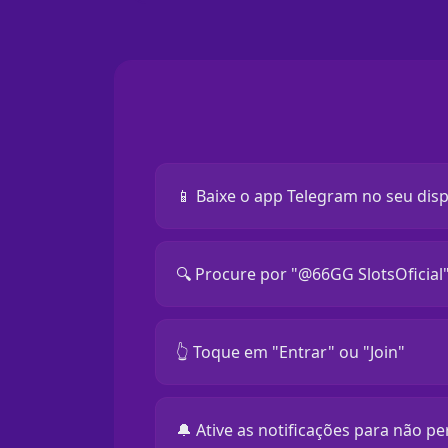
📱 Baixe o app Telegram no seu disp
🔍 Procure por "@66GG SlotsOficial
👆 Toque em "Entrar" ou "Join"
🔔 Ative as notificações para não p