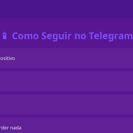
📱 Como Seguir no Telegram
ositivo
"
erder nada