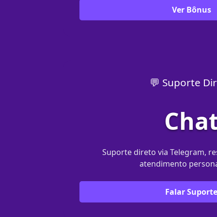
Ver Bônus
💬 Suporte Di
Cha
Suporte direto via Telegram, r
atendimento persona
Falar Suport