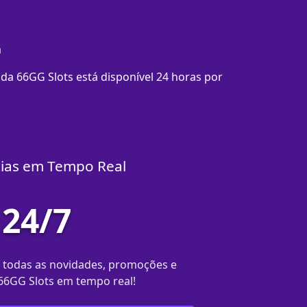
m
da 66GG Slots está disponível 24 horas por
cias em Tempo Real
24/7
e todas as novidades, promoções e
66GG Slots em tempo real!