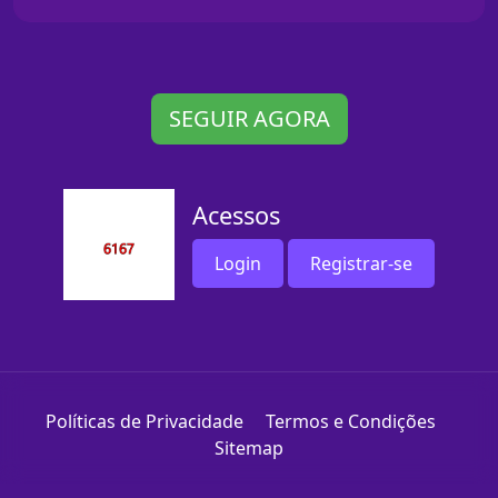
SEGUIR AGORA
Acessos
Login
Registrar-se
Políticas de Privacidade
Termos e Condições
Sitemap