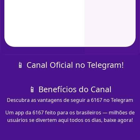
📱 Canal Oficial no Telegram!
📱 Benefícios do Canal
Descubra as vantagens de seguir a 6167 no Telegram
Um app da 6167 feito para os brasileiros — milhões de
usuários se divertem aqui todos os dias, baixe agora!