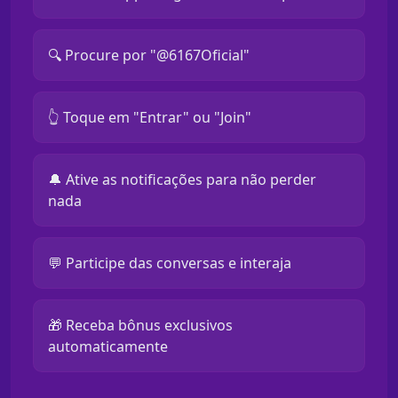
🔍 Procure por "@6167Oficial"
👆 Toque em "Entrar" ou "Join"
🔔 Ative as notificações para não perder
nada
💬 Participe das conversas e interaja
🎁 Receba bônus exclusivos
automaticamente