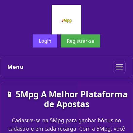
Login
Registrar-se
Menu
📱 5Mpg A Melhor Plataforma
de Apostas
Cadastre-se na 5Mpg para ganhar bônus no
cadastro e em cada recarga. Com a 5Mpg, você