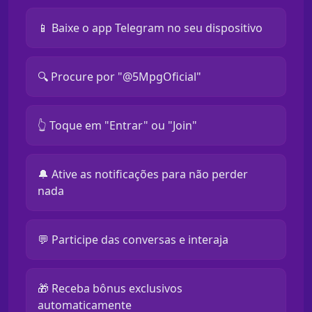
📱 Baixe o app Telegram no seu dispositivo
🔍 Procure por "@5MpgOficial"
👆 Toque em "Entrar" ou "Join"
🔔 Ative as notificações para não perder
nada
💬 Participe das conversas e interaja
🎁 Receba bônus exclusivos
automaticamente