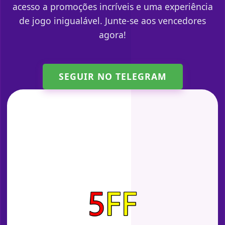
acesso a promoções incríveis e uma experiência
de jogo inigualável. Junte-se aos vencedores
agora!
SEGUIR NO TELEGRAM