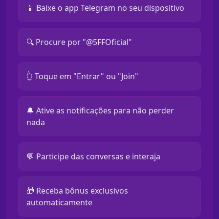
📱 Baixe o app Telegram no seu dispositivo
🔍 Procure por "@5FFOficial"
👆 Toque em "Entrar" ou "Join"
🔔 Ative as notificações para não perder
nada
💬 Participe das conversas e interaja
🎁 Receba bônus exclusivos
automaticamente