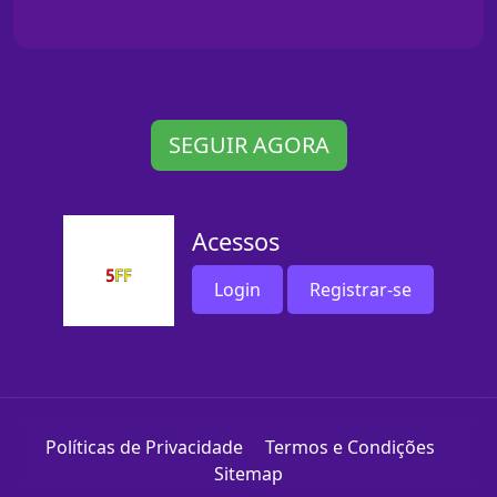
SEGUIR AGORA
Acessos
Login
Registrar-se
Políticas de Privacidade
Termos e Condições
Sitemap