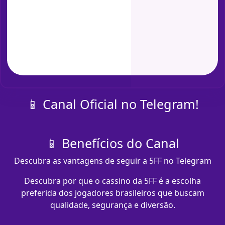
📱 Canal Oficial no Telegram!
📱 Benefícios do Canal
Descubra as vantagens de seguir a 5FF no Telegram
Descubra por que o cassino da 5FF é a escolha
preferida dos jogadores brasileiros que buscam
qualidade, segurança e diversão.