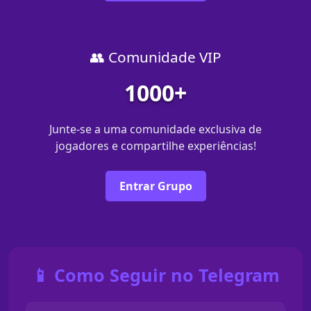
👥 Comunidade VIP
1000+
Junte-se a uma comunidade exclusiva de
jogadores e compartilhe experiências!
Entrar Grupo
📱 Como Seguir no Telegram