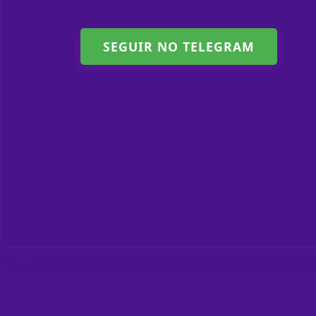
SEGUIR NO TELEGRAM