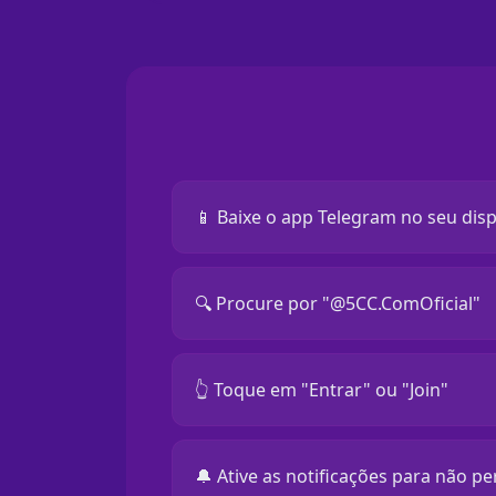
📱 Baixe o app Telegram no seu disp
🔍 Procure por "@5CC.ComOficial"
👆 Toque em "Entrar" ou "Join"
🔔 Ative as notificações para não p