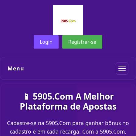
Login
Registrar-se
Menu
📱 5905.Com A Melhor
Plataforma de Apostas
Cadastre-se na 5905.Com para ganhar bônus no
cadastro e em cada recarga. Com a 5905.Com,