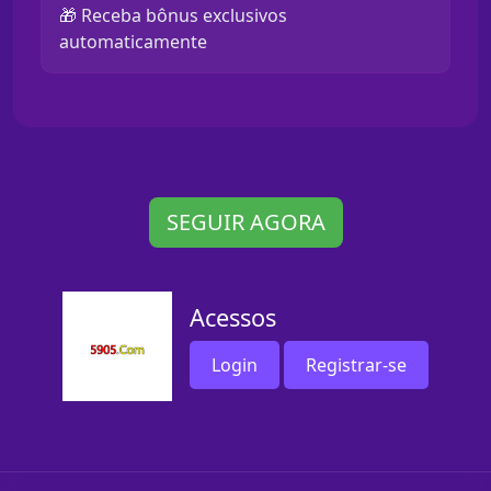
🎁 Receba bônus exclusivos
automaticamente
SEGUIR AGORA
Acessos
Login
Registrar-se