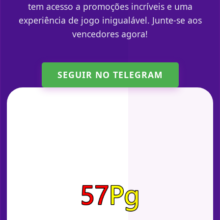
tem acesso a promoções incríveis e uma
experiência de jogo inigualável. Junte-se aos
vencedores agora!
SEGUIR NO TELEGRAM