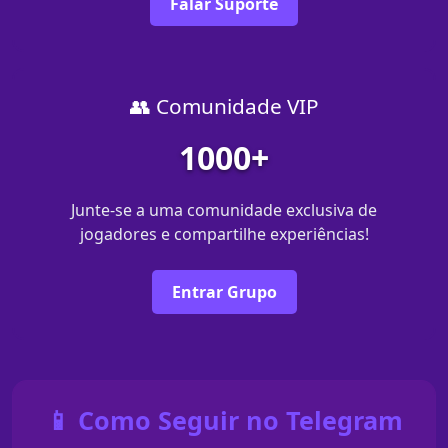
Falar Suporte
👥 Comunidade VIP
1000+
Junte-se a uma comunidade exclusiva de
jogadores e compartilhe experiências!
Entrar Grupo
📱 Como Seguir no Telegram