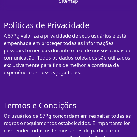
Sitemap
Políticas de Privacidade
A 57Pg valoriza a privacidade de seus usuários e está
empenhada em proteger todas as informações
pessoais fornecidas durante o uso de nossos canais de
comunicação. Todos os dados coletados são utilizados
exclusivamente para fins de melhoria contínua da
experiência de nossos jogadores.
Termos e Condições
Os usuários da 57Pg concordam em respeitar todas as
regras e regulamentos estabelecidos. É importante ler
e entender todos os termos antes de participar de