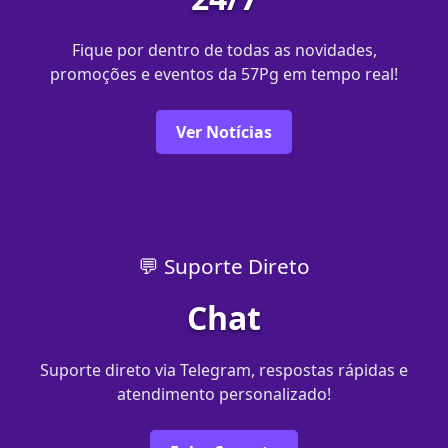
Fique por dentro de todas as novidades,
promoções e eventos da 57Pg em tempo real!
Ver Notícias
💬 Suporte Direto
Chat
Suporte direto via Telegram, respostas rápidas e
atendimento personalizado!