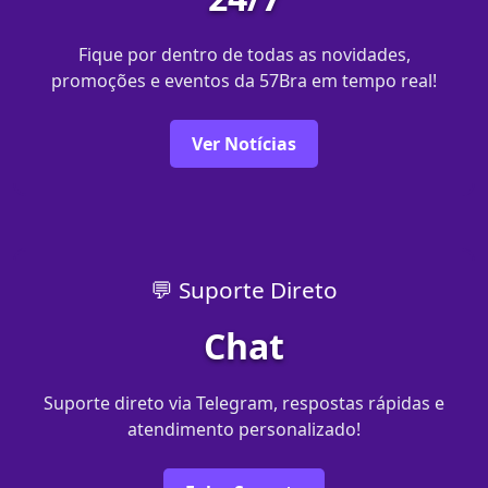
Fique por dentro de todas as novidades,
promoções e eventos da 57Bra em tempo real!
Ver Notícias
💬 Suporte Direto
Chat
Suporte direto via Telegram, respostas rápidas e
atendimento personalizado!