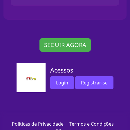
SEGUIR AGORA
Acessos
Login
Registrar-se
Políticas de Privacidade
Termos e Condições