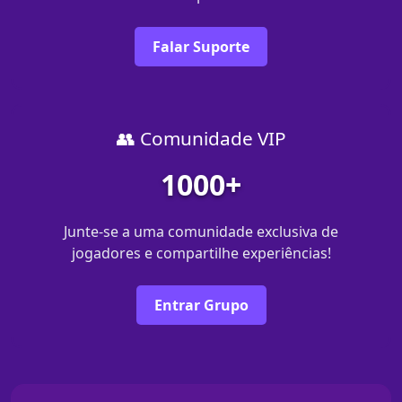
Falar Suporte
👥 Comunidade VIP
1000+
Junte-se a uma comunidade exclusiva de
jogadores e compartilhe experiências!
Entrar Grupo