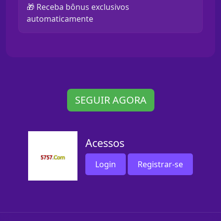
🎁 Receba bônus exclusivos
automaticamente
SEGUIR AGORA
Acessos
Login
Registrar-se