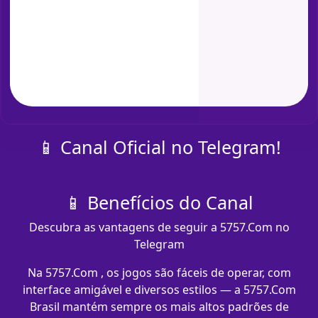
📱 Canal Oficial no Telegram!
📱 Benefícios do Canal
Descubra as vantagens de seguir a 5757.Com no
Telegram
Na 5757.Com , os jogos são fáceis de operar, com
interface amigável e diversos estilos — a 5757.Com
Brasil mantém sempre os mais altos padrões de