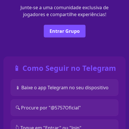
Junte-se a uma comunidade exclusiva de
jogadores e compartilhe experiências!
Entrar Grupo
📱 Como Seguir no Telegram
📱 Baixe o app Telegram no seu dispositivo
🔍 Procure por "@5757Oficial"
👆 Toque em "Entrar" ou "Join"