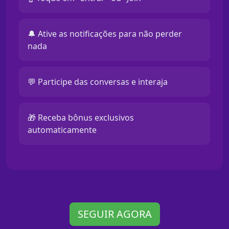
🔔 Ative as notificações para não perder
nada
💬 Participe das conversas e interaja
🎁 Receba bônus exclusivos
automaticamente
SEGUIR AGORA