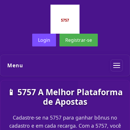
Login
Registrar-se
Menu
📱 5757 A Melhor Plataforma
de Apostas
Cadastre-se na 5757 para ganhar bônus no
cadastro e em cada recarga. Com a 5757, você