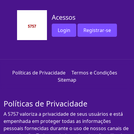
Acessos
Login
Registrar-se
Políticas de Privacidade
Termos e Condições
Sitemap
Políticas de Privacidade
A 5757 valoriza a privacidade de seus usuários e está
empenhada em proteger todas as informações
pessoais fornecidas durante o uso de nossos canais de