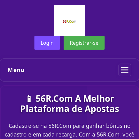
Login
Registrar-se
Menu
📱 56R.Com A Melhor
Plataforma de Apostas
Cadastre-se na 56R.Com para ganhar bônus no
cadastro e em cada recarga. Com a 56R.Com, você