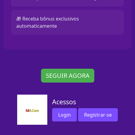
🎁 Receba bônus exclusivos
automaticamente
SEGUIR AGORA
Acessos
Login
Registrar-se