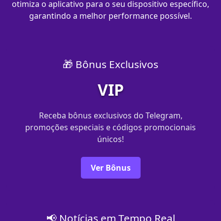
otimiza o aplicativo para o seu dispositivo específico,
garantindo a melhor performance possível.
🎁 Bônus Exclusivos
VIP
Receba bônus exclusivos do Telegram,
promoções especiais e códigos promocionais
únicos!
Ver Bônus
📢 Notícias em Tempo Real