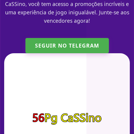
CaSSino, você tem acesso a promoções incríveis e
uma experiência de jogo inigualável. Junte-se aos
vencedores agora!
SEGUIR NO TELEGRAM