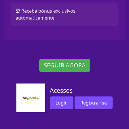
🎁 Receba bônus exclusivos
automaticamente
SEGUIR AGORA
Acessos
Login
Registrar-se