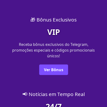
🎁 Bônus Exclusivos
VIP
Receba bônus exclusivos do Telegram,
promoções especiais e códigos promocionais
únicos!
Ver Bônus
📢 Notícias em Tempo Real
24/7