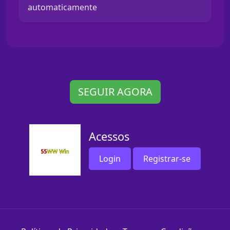
automaticamente
SEGUIR AGORA
Acessos
Login
Registrar-se