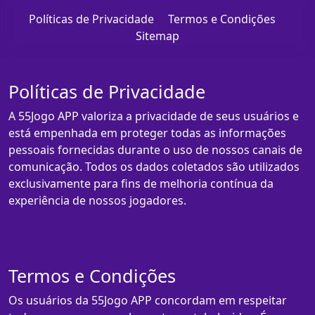
Políticas de Privacidade
Termos e Condições
Sitemap
Políticas de Privacidade
A 55Jogo APP valoriza a privacidade de seus usuários e
está empenhada em proteger todas as informações
pessoais fornecidas durante o uso de nossos canais de
comunicação. Todos os dados coletados são utilizados
exclusivamente para fins de melhoria contínua da
experiência de nossos jogadores.
Termos e Condições
Os usuários da 55Jogo APP concordam em respeitar