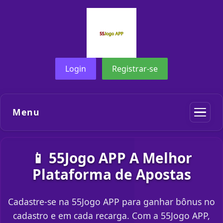
Login
Registrar-se
Menu
📱 55Jogo APP A Melhor
Plataforma de Apostas
Cadastre-se na 55Jogo APP para ganhar bônus no
cadastro e em cada recarga. Com a 55Jogo APP,