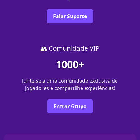
Falar Suporte
👥 Comunidade VIP
1000+
Junte-se a uma comunidade exclusiva de
jogadores e compartilhe experiências!
Entrar Grupo