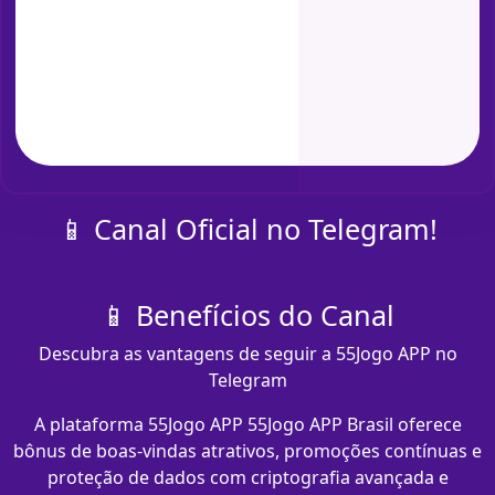
📱 Canal Oficial no Telegram!
📱 Benefícios do Canal
Descubra as vantagens de seguir a 55Jogo APP no
Telegram
A plataforma 55Jogo APP 55Jogo APP Brasil oferece
bônus de boas-vindas atrativos, promoções contínuas e
proteção de dados com criptografia avançada e