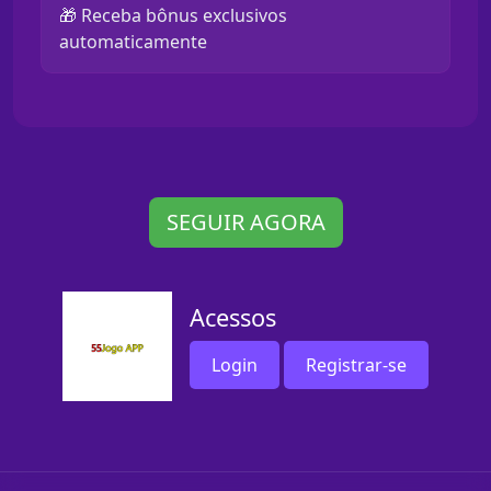
🎁 Receba bônus exclusivos
automaticamente
SEGUIR AGORA
Acessos
Login
Registrar-se