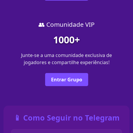
👥 Comunidade VIP
1000+
Junte-se a uma comunidade exclusiva de
jogadores e compartilhe experiências!
Entrar Grupo
📱 Como Seguir no Telegram