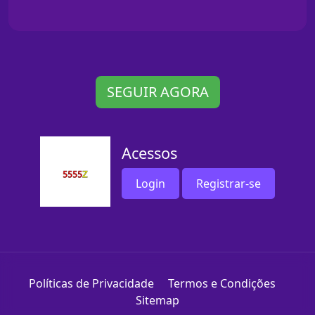
SEGUIR AGORA
Acessos
Login
Registrar-se
Políticas de Privacidade
Termos e Condições
Sitemap