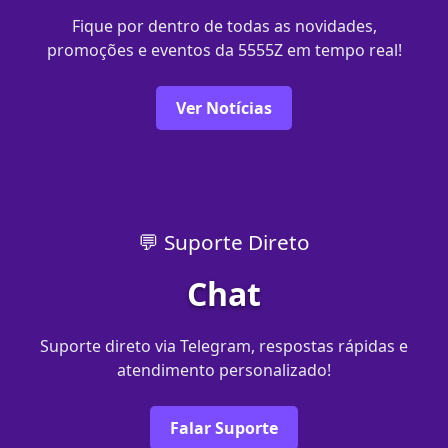
Fique por dentro de todas as novidades,
promoções e eventos da 5555Z em tempo real!
Ver Notícias
💬 Suporte Direto
Chat
Suporte direto via Telegram, respostas rápidas e
atendimento personalizado!
Falar Suporte